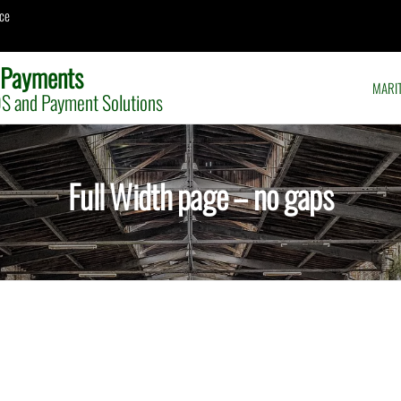
ce
 Payments
MARI
S and Payment Solutions
Full Width page – no gaps
rpis ac leo. Praesent id justo in neque elementum ultrices. Nullam sapien sem,
sto. Cum sociis natoque penatibus et magnis dis parturient montes, nascetur ri
ilis est et expedita distinctio. Phasellus rhoncus. Nullam sit amet magna in mag
bero. Nulla est. Nunc tincidunt ante vitae massa. Etiam quis quam. Vivamus portt
, vel imperdiet sapien wisi sed libero. Fusce tellus odio, dapibus id fermentum q