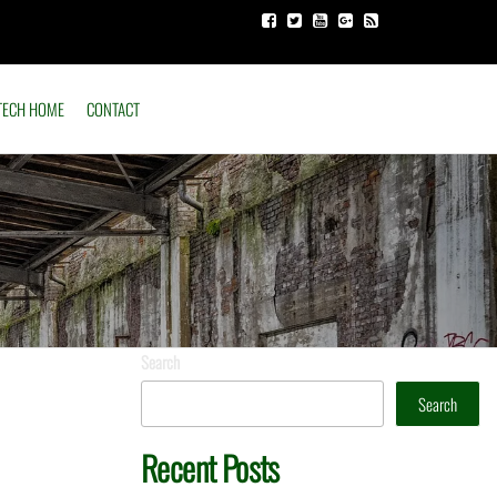
TECH HOME
CONTACT
 ornare ac, nonummy
Search
diculus mus. Donec
Search
na gravida vehicula.
Recent Posts
itor turpis ac leo.
uis, suscipit id