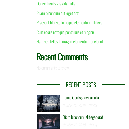
Donec iaculis gravida nulla
bus maiores alias
Etiam bibendum elit eget erat
ltricies, scelerisque
tra metus odio a
Praesent id justo in neque elementum ultrices
Cum sociis natoque penatibus et magnis
ngue. Cum sociis
Nam sed tellus id magna elementum tincidunt
s ut viverra
Recent Comments
, sem odio
rat volutpat.
No comments to show.
, nascetur ridiculus
RECENT POSTS
aecenas lorem.
Donec iaculis gravida nulla
t enim ad minima
October 23, 2018
Off
retra vitae, orci.
 sit amet nibh
Etiam bibendum elit eget erat
voluptas assumenda
October 23, 2018
Off