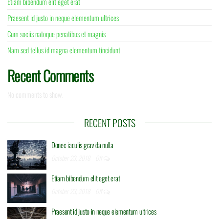
Etiam bibendum elit eget erat
Praesent id justo in neque elementum ultrices
Cum sociis natoque penatibus et magnis
Nam sed tellus id magna elementum tincidunt
Recent Comments
No comments to show.
RECENT POSTS
Donec iaculis gravida nulla
October 23, 2018
Off
Etiam bibendum elit eget erat
October 23, 2018
Off
Praesent id justo in neque elementum ultrices