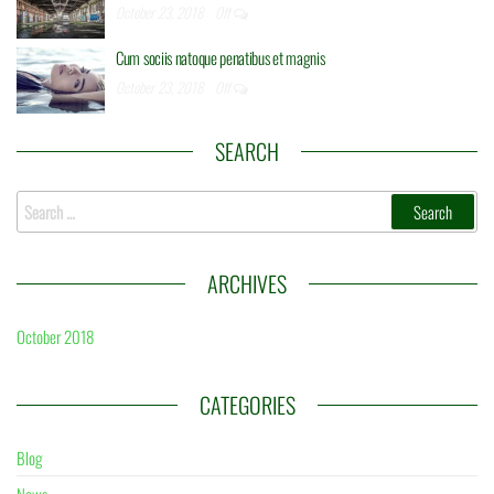
October 23, 2018
Off
Cum sociis natoque penatibus et magnis
October 23, 2018
Off
SEARCH
Search
for:
ARCHIVES
October 2018
CATEGORIES
Blog