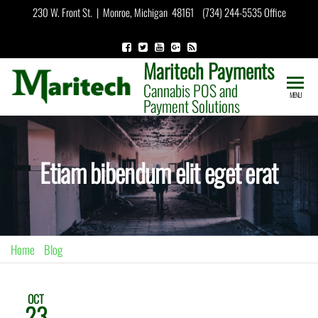
Skip
230 W. Front St. | Monroe, Michigan 48161 (734) 244-5535 Office
to
the
Maritech Payments
content
Cannabis POS and
MENU
Payment Solutions
Etiam bibendum elit eget erat
Home
»
Blog
»
Etiam bibendum elit eget erat
Lorem ipsum dolor sit amet, consectetuer adipiscing elit.
OCT
23
Duis risus. Nullam sit amet magna in magna gravida